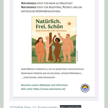
20250604_Flyer_V1_Bodypositivity
Herunterladen