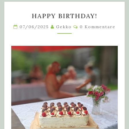
HAPPY
HAPPY BIRTHDAY!
BIRTHDAY!
Kommentare
07/06/2025
Gekko
0 Kommentare