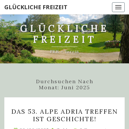
GLÜCKLICHE FREIZEIT
Togg
navi
GLÜCKLICHE
FREIZEIT
FKK – Verein
Durchsuchen Nach
Monat:
Juni 2025
DAS
DAS 53. ALPE ADRIA TREFFEN
53.
IST GESCHICHTE!
ALPE
ADRIA
Kommentare