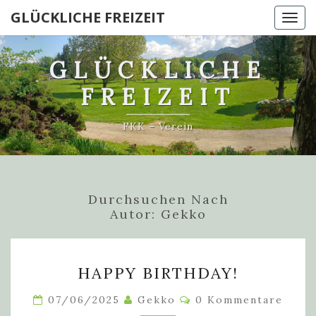
GLÜCKLICHE FREIZEIT
Togg
navi
GLÜCKLICHE
FREIZEIT
FKK – Verein
Durchsuchen Nach
Autor:
Gekko
HAPPY
HAPPY BIRTHDAY!
BIRTHDAY!
Kommentare
07/06/2025
Gekko
0 Kommentare