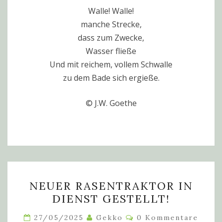
Walle! Walle!
manche Strecke,
dass zum Zwecke,
Wasser fließe
Und mit reichem, vollem Schwalle
zu dem Bade sich ergieße.
© J.W. Goethe
NEUER
NEUER RASENTRAKTOR IN
RASENTRAKTOR
DIENST GESTELLT!
IN
DIENST
Kommentare
27/05/2025
Gekko
0 Kommentare