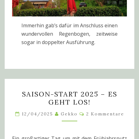
Immerhin gab’s dafür im Anschluss einen
wundervollen Regenbogen, zeitweise
sogar in doppelter Ausführung.
SAISON-
SAISON-START 2025 – ES
START
GEHT LOS!
2025
–
Kommentare
12/04/2025
Gekko
2 Kommentare
ES
GEHT
LOS!
Ein großartiger Tag um mit dem Frühjahrsputz