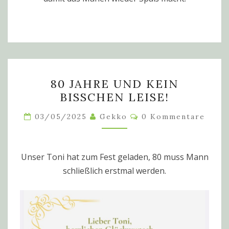
80
80 JAHRE UND KEIN
JAHRE
BISSCHEN LEISE!
UND
KEIN
Kommentare
03/05/2025
Gekko
0 Kommentare
BISSCHEN
LEISE!
Unser Toni hat zum Fest geladen, 80 muss Mann
schließlich erstmal werden.