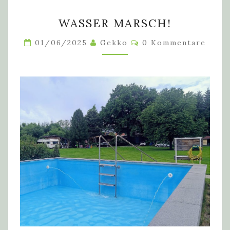
WASSER
WASSER MARSCH!
MARSCH!
Kommentare
01/06/2025
Gekko
0 Kommentare